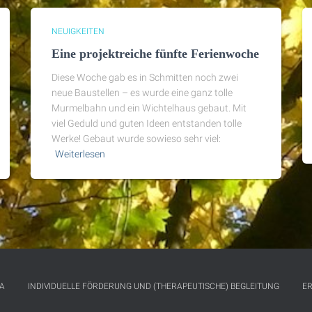
NEUIGKEITEN
Eine projektreiche fünfte Ferienwoche
Diese Woche gab es in Schmitten noch zwei
neue Baustellen – es wurde eine ganz tolle
Murmelbahn und ein Wichtelhaus gebaut. Mit
viel Geduld und guten Ideen entstanden tolle
Werke! Gebaut wurde sowieso sehr viel:
Weiterlesen
A
INDIVIDUELLE FÖRDERUNG UND (THERAPEUTISCHE) BEGLEITUNG
E