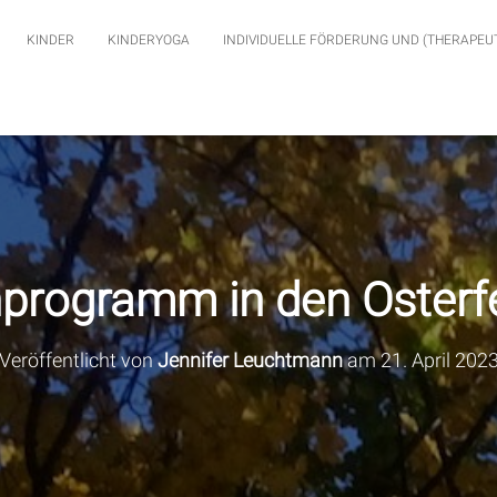
KINDER
KINDERYOGA
INDIVIDUELLE FÖRDERUNG UND (THERAPEU
programm in den Osterfe
Veröffentlicht von
Jennifer Leuchtmann
am
21. April 202