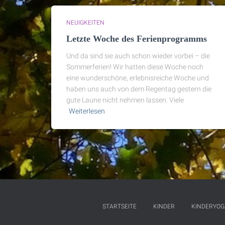
NEUIGKEITEN
Letzte Woche des Ferienprogramms
Und da sind sie auch schon wieder vorbei – die
Sommerferien! Wir hatten diese Woche noch
eine wunderschöne, erlebnisreiche Woche und
haben uns auch von dem Regentag gestern die
gute Laune nicht nehmen lassen. Viele
Weiterlesen
STARTSEITE
KINDER
KINDERYOG