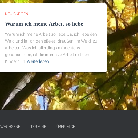
NEUIGKEITEN
Warum ich meine Arbeit so liebe
Warum ich meine Arbeit so liebe: Ja, ich liebe den
Wald und ja, ich genieße es, draußen, im Wald, zu
arbeiten. Was ich allerdings mindestens
genauso liebe, ist die intensive Arbeit mit den
Kindern. In
Weiterlesen
RWACHSENE
TERMINE
ÜBER MICH