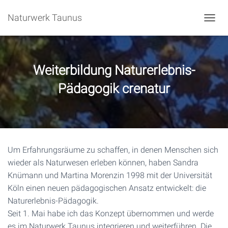
Naturwerk Taunus
N
A
V
I
G
Weiterbildung Naturerlebnis-
A
T
Pädagogik crenatur
I
O
N
U
M
S
Um Erfahrungsräume zu schaffen, in denen Menschen sich
C
H
wieder als Naturwesen erleben können, haben Sandra
A
Knümann und Martina Morenzin 1998 mit der Universität
L
Köln einen neuen pädagogischen Ansatz entwickelt: die
T
Naturerlebnis-Pädagogik.
E
N
Seit 1. Mai habe ich das Konzept übernommen und werde
es im Naturwerk Taunus integrieren und weiterführen. Die