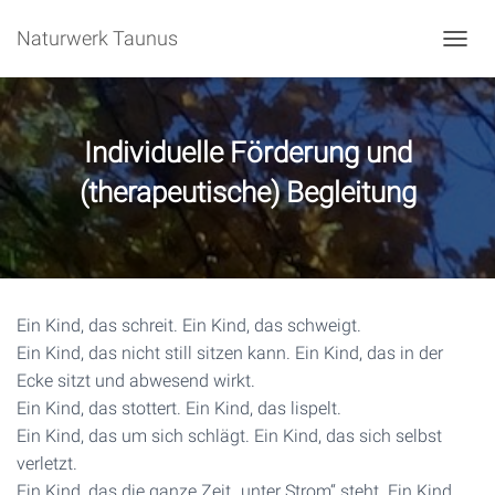
Naturwerk Taunus
N
A
V
I
G
Individuelle Förderung und
A
T
(therapeutische) Begleitung
I
O
N
U
M
S
Ein Kind, das schreit. Ein Kind, das schweigt.
C
H
Ein Kind, das nicht still sitzen kann. Ein Kind, das in der
A
Ecke sitzt und abwesend wirkt.
L
Ein Kind, das stottert. Ein Kind, das lispelt.
T
Ein Kind, das um sich schlägt. Ein Kind, das sich selbst
E
N
verletzt.
Ein Kind, das die ganze Zeit „unter Strom“ steht. Ein Kind,