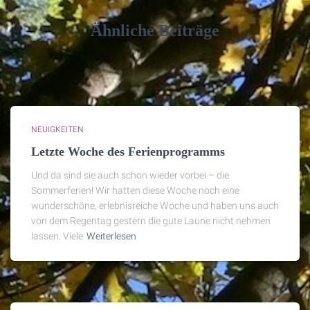
Ähnliche Beiträge
NEUIGKEITEN
Letzte Woche des Ferienprogramms
Und da sind sie auch schon wieder vorbei – die
Sommerferien! Wir hatten diese Woche noch eine
wunderschöne, erlebnisreiche Woche und haben uns auch
von dem Regentag gestern die gute Laune nicht nehmen
lassen. Viele
Weiterlesen