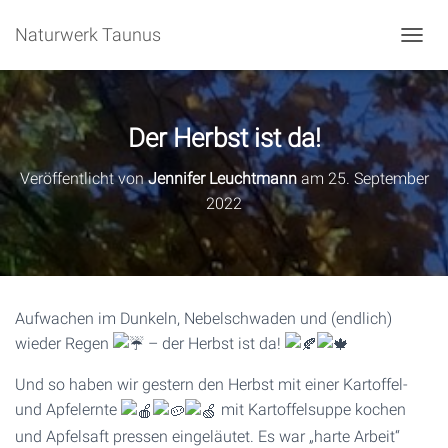
Naturwerk Taunus
N
A
V
I
G
Der Herbst ist da!
A
T
Veröffentlicht von
Jennifer Leuchtmann
am
25. September
I
2022
O
N
U
M
S
C
Aufwachen im Dunkeln, Nebelschwaden und (endlich)
H
A
wieder Regen
– der Herbst ist da!
L
T
Und so haben wir gestern den Herbst mit einer Kartoffel-
E
und Apfelernte
mit Kartoffelsuppe kochen
N
und Apfelsaft pressen eingeläutet. Es war „harte Arbeit“