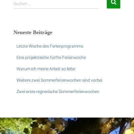
S
Suchen …
u
c
h
e
Neueste Beiträge
n
n
Letzte Woche des Ferienprogramms
a
c
Eine projektreiche fünfte Ferienwoche
h
:
Warum ich meine Arbeit so liebe
Weitere zwei Sommerferienwochen sind vorbei
Zwei erste regnerische Sommerferienwochen