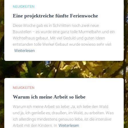
NEUIGKEITEN
Eine projektreiche fünfte Ferienwoche
Diese Woche gab es in Schmitten noch zwei neue
Baustellen – es wurde eine ganz tolle Murmelbahn und ein
Wichtelhaus gebaut. Mit viel Geduld und guten Ideen
entstanden tolle Werke! Gebaut wurde sowieso sehr viel:
Weiterlesen
NEUIGKEITEN
Warum ich meine Arbeit so liebe
Warum ich meine Arbeit so liebe: Ja, ich liebe den Wald
und ja, ich genieße es, draußen, im Wald, zu arbeiten. Was
ich allerdings mindestens genauso liebe, ist die intensive
Arbeit mit den Kindern. In
Weiterlesen