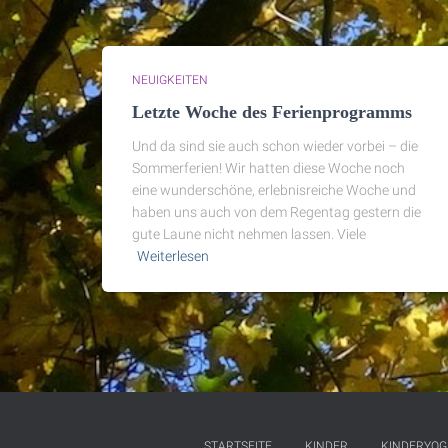
NEUIGKEITEN
Letzte Woche des Ferienprogramms
Und da sind sie auch schon wieder vorbei – die
Sommerferien! Wir hatten diese Woche noch
eine wunderschöne, erlebnisreiche Woche und
haben uns auch von dem Regentag gestern die
gute Laune nicht nehmen lassen. Viele
Weiterlesen
STARTSEITE
KINDER
KINDERYOG