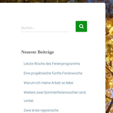
S
Suchen …
u
c
h
e
Neueste Beiträge
n
n
Letzte Woche des Ferienprogramms
a
c
Eine projektreiche fünfte Ferienwoche
h
:
Warum ich meine Arbeit so liebe
Weitere zwei Sommerferienwochen sind
vorbei
Zwei erste regnerische