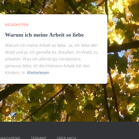
NEUIGKEITEN
Warum ich meine Arbeit so liebe
Warum ich meine Arbeit so liebe: Ja, ich liebe den
Wald und ja, ich genieße es, draußen, im Wald, zu
arbeiten. Was ich allerdings mindestens
genauso liebe, ist die intensive Arbeit mit den
Kindern. In
Weiterlesen
RWACHSENE
TERMINE
ÜBER MICH