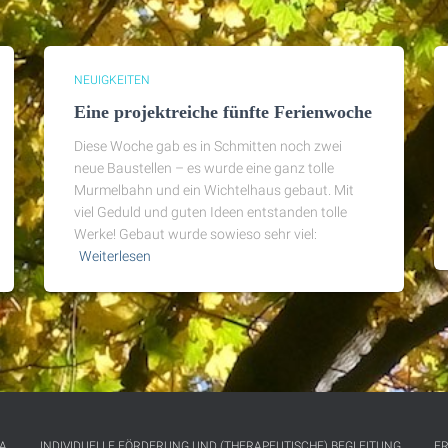
NEUIGKEITEN
Eine projektreiche fünfte Ferienwoche
Diese Woche gab es in Schmitten noch zwei
neue Baustellen – es wurde eine ganz tolle
Murmelbahn und ein Wichtelhaus gebaut. Mit
viel Geduld und guten Ideen entstanden tolle
Werke! Gebaut wurde sowieso sehr viel:
Weiterlesen
A
INDIVIDUELLE FÖRDERUNG UND (THERAPEUTISCHE) BEGLEITUNG
E